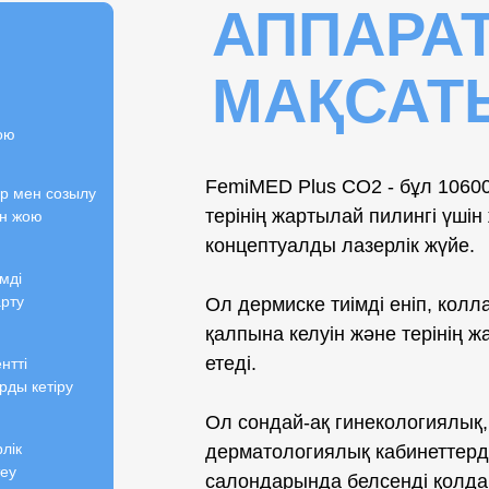
АППАРА
МАҚСАТ
ою
FemiMED Plus CO2 - бұл 10600
р мен созылу
терінің жартылай пилингі үші
ін жою
концептуалды лазерлік жүйе.
мді
рту
Ол дермиске тиімді еніп, колла
қалпына келуін және терінің 
етеді.
нтті
рды кетіру
Ол сондай-ақ гинекологиялық
лік
дерматологиялық кабинеттерд
теу
салондарында белсенді қолд