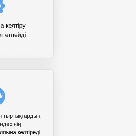
а келтіру
ет етпейді
н тыртықтардың
індерінің
алпына келтіреді