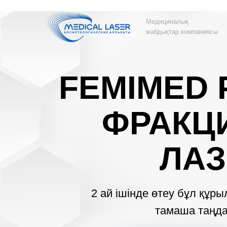
Медициналық
жабдықтар компаниясы
FEMIMED 
ФРАКЦ
ЛАЗ
2 ай ішінде өтеу бұл құр
тамаша таңд