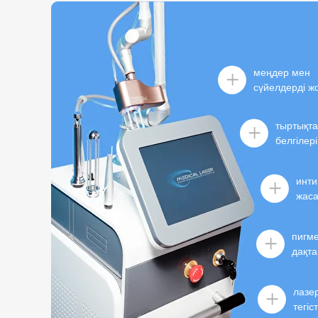
меңдер мен
сүйелдерді ж
тыртықта
белгілер
инти
жаса
пигме
дақта
лазер
тегіс