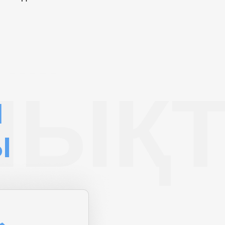
ЫҚТ
Н
Ы