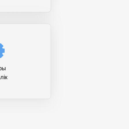
Быстрая связь с нами
ры
в WhatsApp:
лік