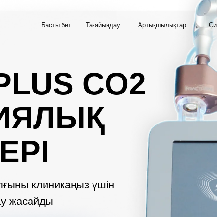
Басты бет
Тағайындау
Артықшылықтар
Си
PLUS CO2
ИЯЛЫҚ
ЕРІ
ылғыны клиникаңыз үшін
ау жасайды