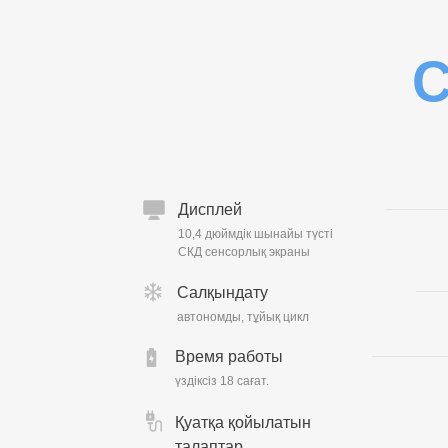
Дисплей
10,4 дюймдік шынайы түсті
СКД сенсорлық экраны
Салқындату
автономды, тұйық цикл
Время работы
үздіксіз 18 сағат.
Қуатқа қойылатын
талаптар