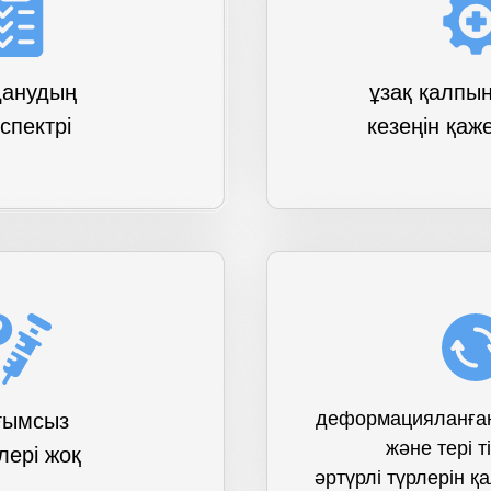
данудың
ұзақ қалпын
 спектрі
кезеңін қаж
деформацияланға
ғымсыз
және тері т
лері жоқ
әртүрлі түрлерін қ