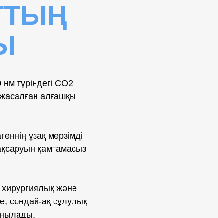
ТТЫҢ
Ы
 нм түріндегі CO2
н жасалған алғашқы
геннің ұзақ мерзімді
жақсаруын қамтамасыз
, хирургиялық және
е, сондай-ақ сұлулық
анылады.