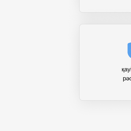
Телефон горячей линии:
қау
+7 701 159 66 66
рә