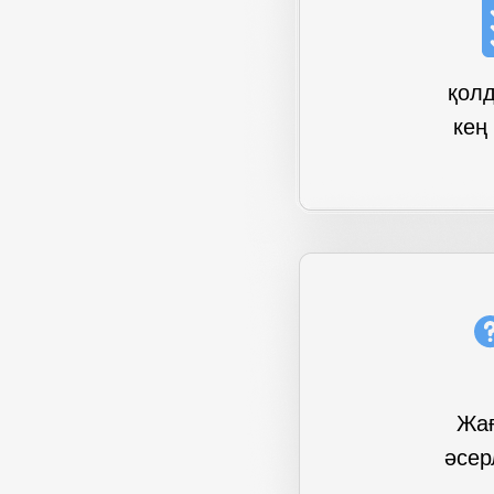
қол
кең
Жа
әсер