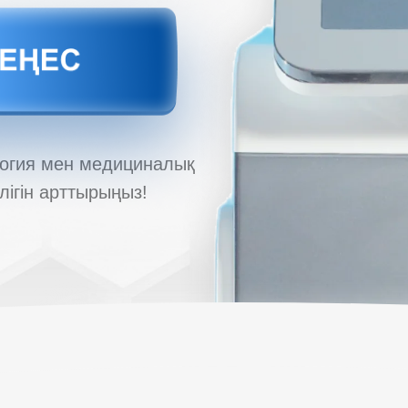
логия мен медициналық
ілігін арттырыңыз!