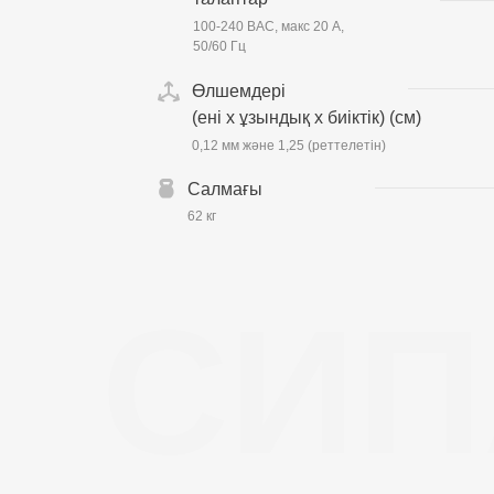
100-240 ВАС, макс 20 А,
50/60 Гц
Өлшемдері
(ені x ұзындық x биіктік) (см)
0,12 мм және 1,25 (реттелетін)
Салмағы
62 кг
СИП