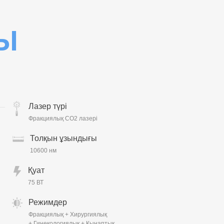
Ы
Лазер түрі
Фракциялық CO2 лазері
Толқын ұзындығы
10600 нм
Қуат
75 ВТ
Режимдер
Фракциялық + Хирургиялық
+ Гинекологиялық + Қынаптық