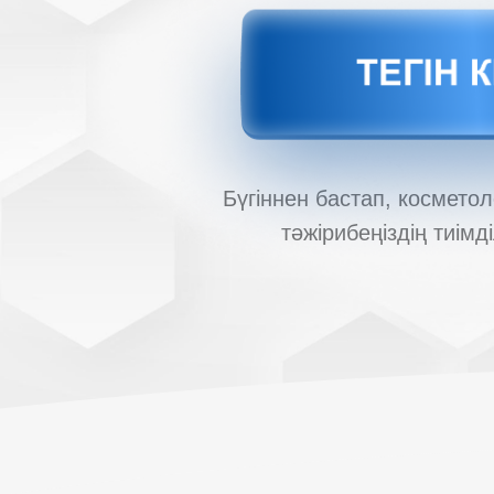
Бүгіннен бастап, космето
тәжірибеңіздің тиімд