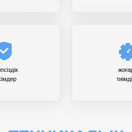
бесплатное обучение
по использованию аппарата
контакты
Контактный e-mail:
іпсіздік
жоға
medical.laser@mail.ru
сімдер
тиімді