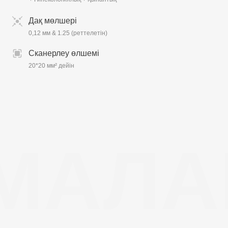
Дақ мөлшері
0,12 мм & 1.25 (реттелетін)
Сканерлеу өлшемі
20*20 мм² дейін
МАЛА